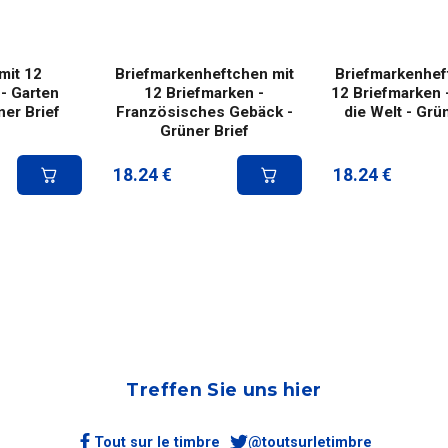
mit 12
Briefmarkenheftchen mit
Briefmarkenhef
- Garten
12 Briefmarken -
12 Briefmarken 
ner Brief
Französisches Gebäck -
die Welt - Grü
Grüner Brief
18.24
€
18.24
€
Treffen Sie uns hier
Tout sur le timbre
@toutsurletimbre