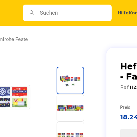
Hilfe
Kon
enfrohe Feste
Hef
- F
Ref.
11
Preis
18.2