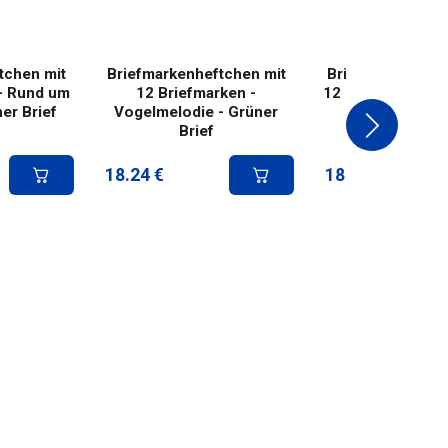
tchen mit
Briefmarkenheftchen mit
Briefmarkenheft
- Rund um
12 Briefmarken -
12 Briefmarken - 
ner Brief
Vogelmelodie - Grüner
Grüner Bri
Brief
18.24
€
18.24
€