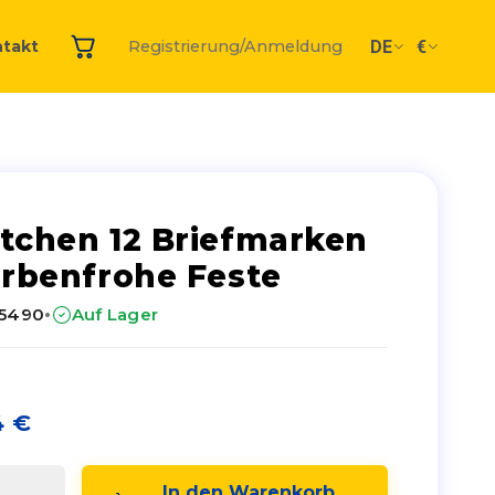
DE
€
takt
Registrierung/Anmeldung
tchen 12 Briefmarken
arbenfrohe Feste
·
25490
Auf Lager
4
€
In den Warenkorb 