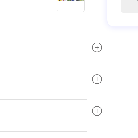
+
+
+