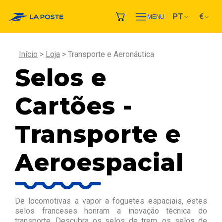
PT
€
MENU
Início
Loja
Transporte e Aeronáutica
Selos e
Cartões -
Transporte e
Aeroespacial
De locomotivas a vapor a foguetes espaciais, estes
selos franceses honram a inovação técnica do
transporte. Descubra os selos de trem, os selos de