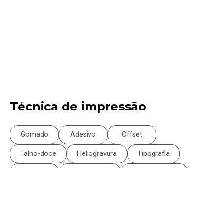
Técnica de impressão
Gomado
Adesivo
Offset
Talho-doce
Heliogravura
Tipografia
Digital
Acabamento
Pré-impressão
Rotativa offset
Serigrafia
Misto