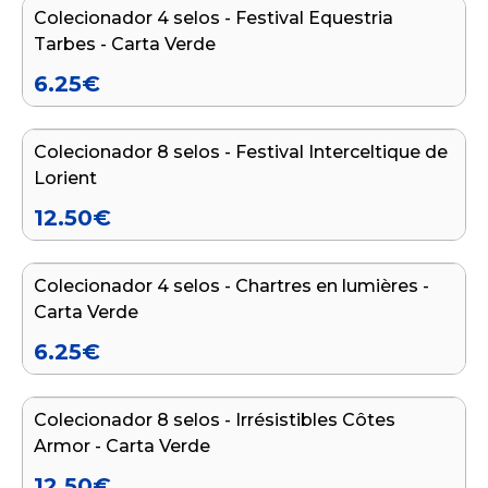
Colecionador 4 selos - Festival Equestria
NOVO
Tarbes - Carta Verde
6.25
€
Adicionar ao carrinho
Colecionador 8 selos - Festival Interceltique de
NOVO
Lorient
12.50
€
Adicionar ao carrinho
Colecionador 4 selos - Chartres en lumières -
NOVO
Carta Verde
6.25
€
Adicionar ao carrinho
Colecionador 8 selos - Irrésistibles Côtes
NOVO
Armor - Carta Verde
12.50
€