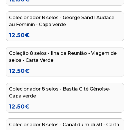
Adicionar ao carrinho
Colecionador 8 selos - George Sand l'Audace
NOVO
au Féminin - Capa verde
12.50
€
Adicionar ao carrinho
Coleção 8 selos - Ilha da Reunião - Viagem de
NOVO
selos - Carta Verde
12.50
€
Adicionar ao carrinho
Colecionador 8 selos - Bastia Cité Génoise-
NOVO
Capa verde
12.50
€
Adicionar ao carrinho
Colecionador 8 selos - Canal du midi 30 - Carta