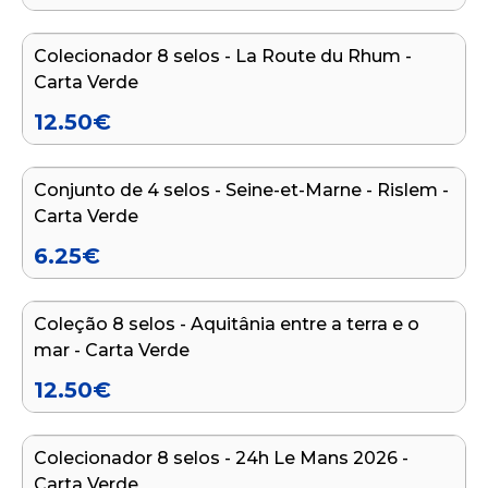
Colecionador 8 selos - La Route du Rhum -
NOVO
Carta Verde
12.50
€
Adicionar ao carrinho
Conjunto de 4 selos - Seine-et-Marne - Rislem -
NOVO
Carta Verde
6.25
€
Adicionar ao carrinho
Coleção 8 selos - Aquitânia entre a terra e o
NOVO
mar - Carta Verde
12.50
€
Adicionar ao carrinho
Colecionador 8 selos - 24h Le Mans 2026 -
NOVO
Carta Verde