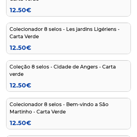
12.50
€
Adicionar ao carrinho
Colecionador 8 selos - Les jardins Ligériens -
NOVO
Carta Verde
12.50
€
Adicionar ao carrinho
Coleção 8 selos - Cidade de Angers - Carta
NOVO
verde
12.50
€
Adicionar ao carrinho
Colecionador 8 selos - Bem-vindo a São
NOVO
Martinho - Carta Verde
12.50
€
Adicionar ao carrinho