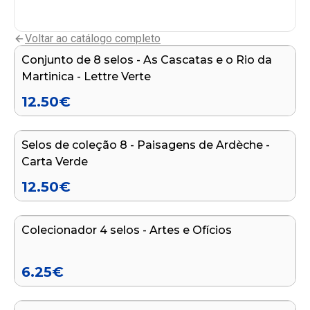
Adicionar ao carrinho
Voltar ao catálogo completo
Conjunto de 8 selos - As Cascatas e o Rio da
NOVO
Martinica - Lettre Verte
12.50
€
Adicionar ao carrinho
Selos de coleção 8 - Paisagens de Ardèche -
NOVO
Carta Verde
12.50
€
Adicionar ao carrinho
Colecionador 4 selos - Artes e Ofícios
NOVO
6.25
€
Adicionar ao carrinho