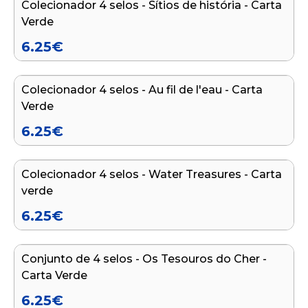
Colecionador 4 selos - Sítios de história - Carta
NOVO
Verde
6.25
€
Adicionar ao carrinho
Colecionador 4 selos - Au fil de l'eau - Carta
NOVO
Verde
6.25
€
Adicionar ao carrinho
Colecionador 4 selos - Water Treasures - Carta
NOVO
verde
6.25
€
Adicionar ao carrinho
Conjunto de 4 selos - Os Tesouros do Cher -
NOVO
Carta Verde
6.25
€
Adicionar ao carrinho