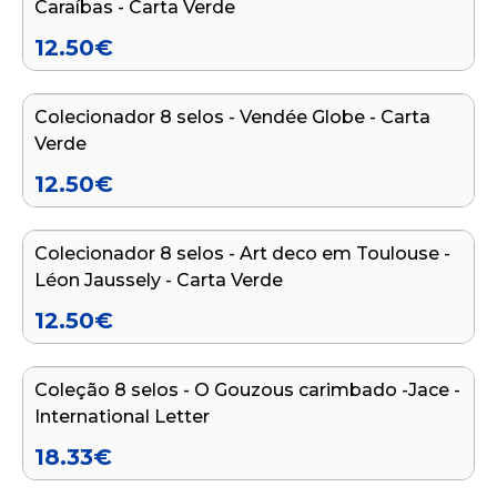
Caraíbas - Carta Verde
12.50
€
Adicionar ao carrinho
Colecionador 8 selos - Vendée Globe - Carta
Verde
12.50
€
Adicionar ao carrinho
Colecionador 8 selos - Art deco em Toulouse -
FIM DE SÉRIE
Léon Jaussely - Carta Verde
12.50
€
Adicionar ao carrinho
Coleção 8 selos - O Gouzous carimbado -Jace -
FIM DE SÉRIE
International Letter
18.33
€
Adicionar ao carrinho